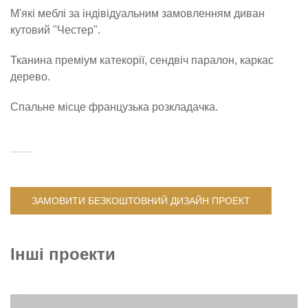
М'які меблі за індівідуальним замовленням диван
кутовий "Честер".
Тканина преміум катекорії, сендвіч паралон, каркас
дерево.
Спальне місце французька розкладачка.
ЗАМОВИТИ БЕЗКОШТОВНИЙ ДИЗАЙН ПРОЕКТ
Інші проекти