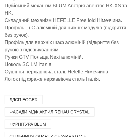
Підйомний механізм BLUM Австрія авентос HK-XS та 
HK.
Складаний механізм HEFELLE Free fold Німеччина.
Профіль L і С алюміній для нижніх модулів (відкриття 
без ручок).
Профіль для верхніх шаф алюміній (відкриття без 
ручок) з підсвічуванням.
Ручки GTV Польща Nexi алюміній.
Цоколь SCILM Італія.
Сушіння нержавіюча сталь Hefelle Німеччина.
Лоток під фраже нержавіюча сталь Італія.
ЛДСП EGGER
ФАСАДИ МДФ АКРИЛ REHAU CRYSTAL
ФУРНІТУРА BLUM
СТІЛЬНИЦЯ QUARTZ CEASARSTONE