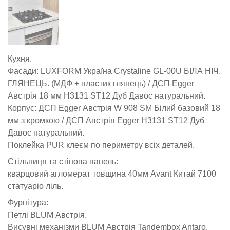
Кухня.
Фасади: LUXFORM Україна Crystaline GL-00U БІЛА НІЧ. 
ГЛЯНЕЦЬ. (МДФ + пластик глянець) / ДСП Egger 
Австрія 18 мм H3131 ST12 Дуб Давос натуральний.
Корпус: ДСП Egger Австрія W 908 SM Білий базовий 18 
мм з кромкою / ДСП Австрія Egger H3131 ST12 Дуб 
Давос натуральний.
Поклейка PUR клеєм по периметру всіх деталей.
Стільниця та стінова панель:
кварцовий агломерат товщина 40мм Avant Китай 7100 
статуаріо ліль.
Фурнітура:
Петлі BLUM Австрія.
Висувні механізми BLUM Австрія Tandembox Antaro.