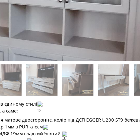
 в єдиному стилі
 а саме:
 матове двостороннє, колір під ДСП EGGER U200 ST9 бежев
р.1мм з PUR клеєм
з МДФ 19мм гладкий рівний