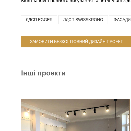
Blum Tandem повного висування та петлі Blum з 
ЛДСП EGGER
ЛДСП SWISSKRONO
ФАСАДИ
ЗАМОВИТИ БЕЗКОШТОВНИЙ ДИЗАЙН ПРОЕКТ
Інші проекти