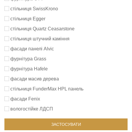
стільниця SwissKrono
стільниця Egger
стільниця Quartz Ceasarstone
стільниця штучний каміння
фасади панелі Alvic
фурнітура Grass
фурнітура Hafele
фасади масив дерева
стільниця FunderMax HPL панель
фасади Fenix
вологостійке ЛДСП
ЗАСТОСУВАТИ