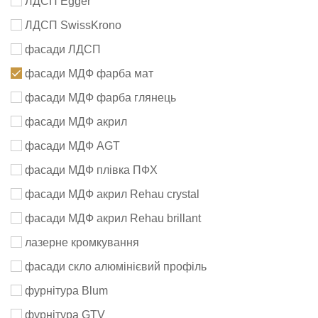
ЛДСП Egger
ЛДСП SwissKrono
фасади ЛДСП
фасади МДФ фарба мат
фасади МДФ фарба глянець
фасади МДФ акрил
фасади МДФ AGT
фасади МДФ плівка ПФХ
фасади МДФ акрил Rehau crystal
фасади МДФ акрил Rehau brillant
лазерне кромкування
фасади скло алюмінієвий профіль
фурнітура Blum
фурнітура GTV