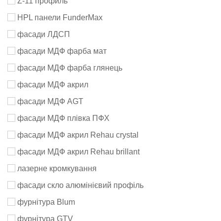
Z-11 профиль
HPL панели FunderMax
фасади ЛДСП
фасади МДФ фарба мат
фасади МДФ фарба глянець
фасади МДФ акрил
фасади МДФ AGT
фасади МДФ плівка ПФХ
фасади МДФ акрил Rehau crystal
фасади МДФ акрил Rehau brillant
лазерне кромкування
фасади скло алюмінієвий профіль
фурнітура Blum
фурнітура GTV