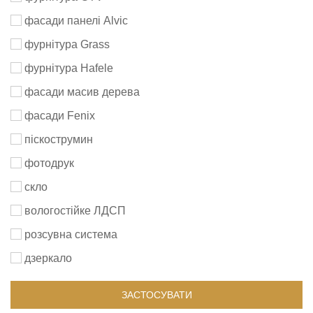
фасади панелі Alvic
фурнітура Grass
фурнітура Hafele
фасади масив дерева
фасади Fenix
піскострумин
фотодрук
скло
вологостійке ЛДСП
розсувна система
дзеркало
ЗАСТОСУВАТИ