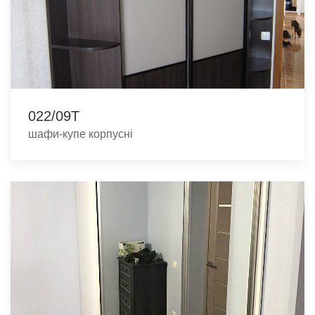
022/09Т
шафи-купе корпусні