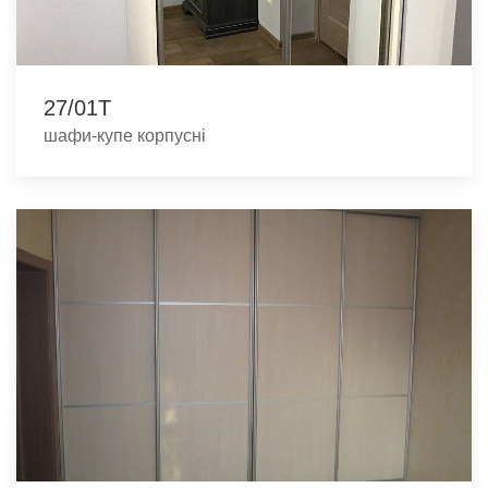
27/01Т
шафи-купе корпусні