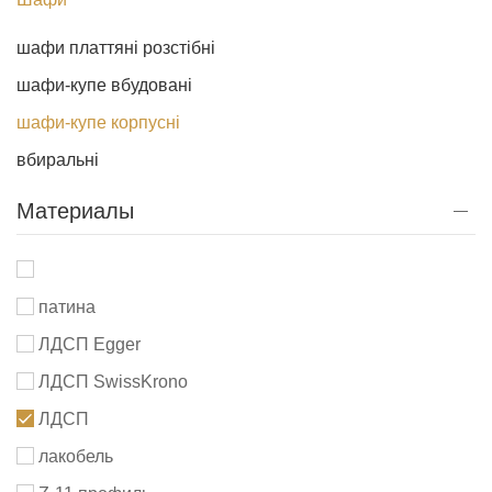
шафи платтяні розстібні
шафи-купе вбудовані
шафи-купе корпусні
вбиральні
Материалы
патина
ЛДСП Egger
ЛДСП SwissKrono
ЛДСП
лакобель